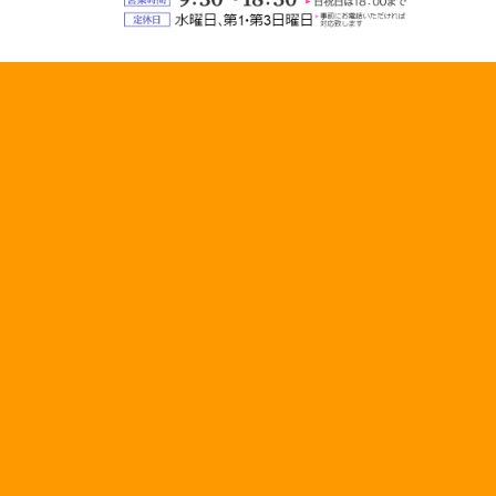
業
定
時
休
間：
日：
9:30
水
～
曜
18:30（日
日、
祝
第
日
1・
は
第
18:00
3
ま
日
で）
曜
日
（事
前
に
お
電
話
い
た
だ
け
れ
ば
対
応
い
た
し
ま
す）