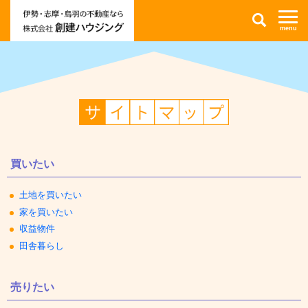
伊
検
勢
索
市・
志
摩
市・
鳥
羽
市
の
不
サ
動
イ
産
ト
情
マ
報
ッ
な
プ
ら
株
買いたい
式
会
社
創
土地を買いたい
建
ハ
家を買いたい
ウ
ジ
収益物件
ン
田舎暮らし
グ
売りたい