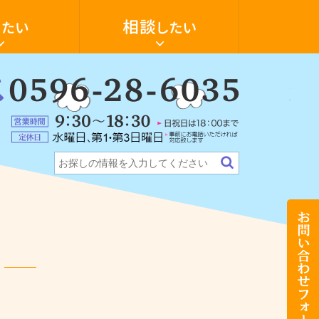
空
き
家
の
活
用・
物
件
：
探
6-
ォーム
ンション
テナント・店舗
希望の物件探します
し
に
5
営
つ
業
い
定
時
て
休
間：
相
日：
9:30
談
水
～
し
曜
18:30（日
た
日、
祝
い
第
日
お
1・
は
問
第
18:00
い
3
ま
合
日
で）
わ
曜
せ
日
フ
（事
ォ
前
ー
に
ム
お
電