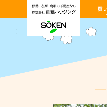
伊
土
勢
地・
市・
戸
志
建・
摩
収
市・
益
鳥
物
羽
件
市
を
土地を買
の
買
不
い
動
た
産
い
情
報
収益物件
な
ら
希
株
望
式
の
会
物
社
件
創
探
建
し
ハ
ま
ウ
す
ジ
ン
グ