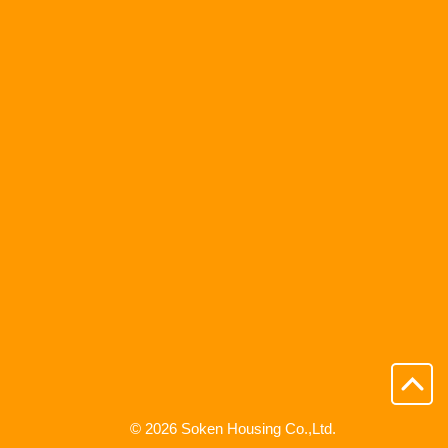
お
電
話
い
た
だ
け
れ
ば
対
応
い
た
し
ま
す）
ペ
ー
© 2026 Soken Housing Co.,Ltd.
ジ
の