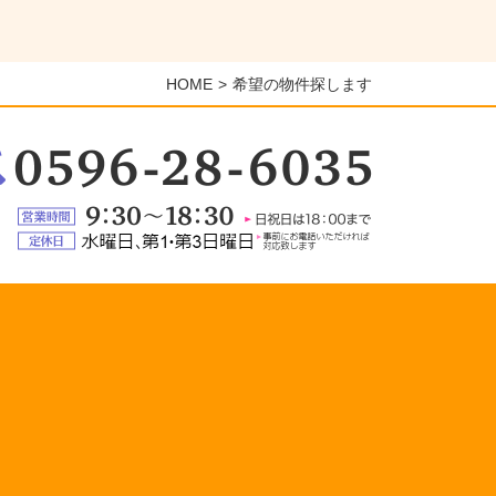
HOME
希望の物件探します
：
6-
5
営
業
定
時
休
間：
日：
9:30
水
～
曜
18:30（日
日、
祝
第
日
1・
は
第
18:00
3
ま
日
で）
曜
日
（事
前
に