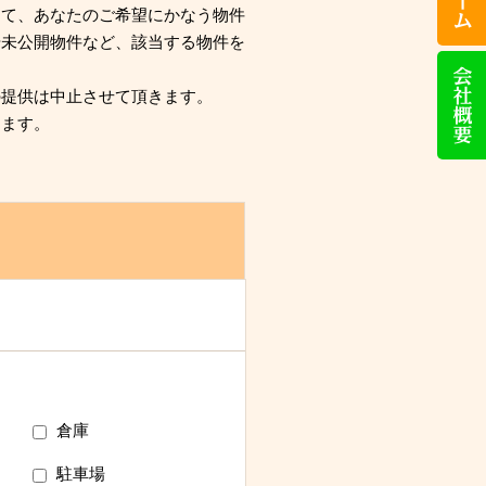
話
して、あなたのご希望にかなう物件
い
や未公開物件など、該当する物件を
た
会
だ
社
け
概
れ
の提供は中止させて頂きます。
要
ば
します。
対
応
い
た
し
ま
す）
倉庫
駐車場