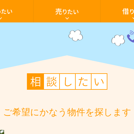
家・
家・
土
ア
地
パ
を
ー
売
ト・
り
マ
た
ン
電
い
シ
話
ョ
059
いたい
売却の流れ
借家
家を買いたい
売却ご相談フ
アパート・マ
空き家活用
ン・
28-
テ
603
ナ
ン
ト・
駐車場
田舎暮らし
店
貸土地
舗・
駐
車
場・
土
地
を
借
り
ご希望にかなう物件を探します
た
い