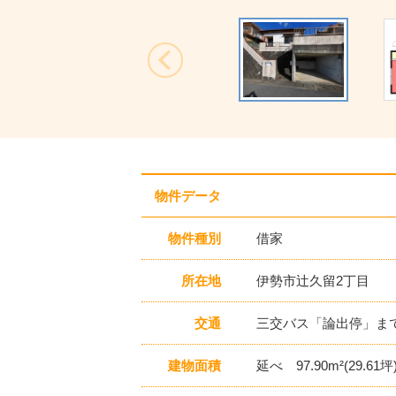
Previous
物件データ
物件種別
借家
所在地
伊勢市辻久留2丁目
交通
三交バス「論出停」まで
建物面積
延べ 97.90m²(29.61坪