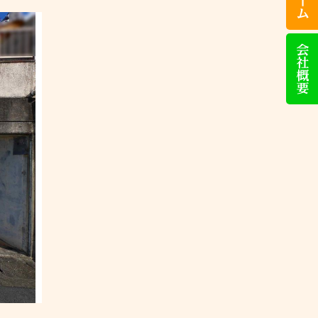
話
い
た
会
だ
社
け
概
れ
要
ば
対
応
い
た
し
ま
す）