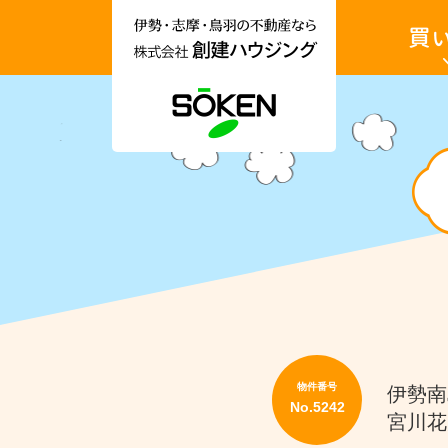
伊
土
勢
地・
市・
戸
志
建・
摩
収
市・
益
鳥
物
羽
件
市
を
土地を買
の
買
不
い
動
た
産
い
情
報
収益物件
な
ら
No.5242
株
伊
式
勢
会
市
社
辻
創
久
建
留
ハ
2
ウ
丁
ジ
目
物件番号
伊勢南
ン
借
No.5242
グ
家
宮川花
｜
家