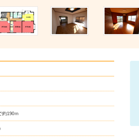
チ
ェ
ッ
ク
ポ
イ
ン
約190ｍ
ト
)