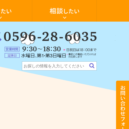
空
き
家
の
活
用・
物
件
：
探
6-
ォーム
ンション
テナント・店舗
希望の物件探します
し
に
5
営
つ
業
い
定
時
て
休
間：
相
日：
9:30
談
水
～
し
曜
18:30（日
た
日、
祝
い
第
日
お
1・
は
問
第
18:00
い
3
ま
合
日
で）
わ
曜
せ
日
フ
（事
ォ
前
ー
に
ム
お
電