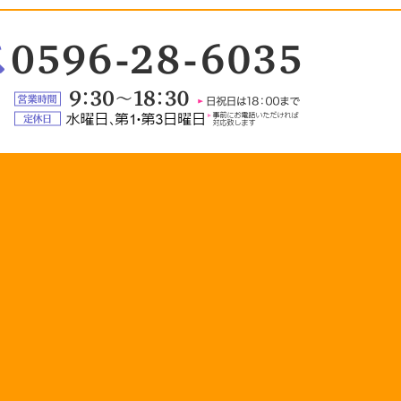
：
6-
5
営
業
定
時
休
間：
日：
9:30
水
～
曜
18:30（日
日、
祝
第
日
1・
は
第
18:00
3
ま
日
で）
曜
日
（事
前
に
お
電
話
い
た
だ