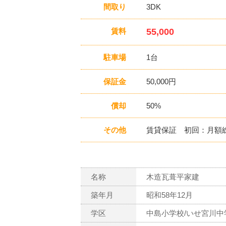
間取り
3DK
賃料
55,000
駐車場
1台
保証金
50,000円
償却
50%
その他
賃貸保証 初回：月額総
名称
木造瓦葺平家建
築年月
昭和58年12月
学区
中島小学校/いせ宮川中