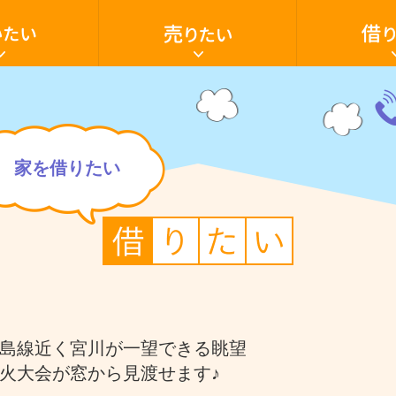
家・
家・
土
ア
地
パ
を
ー
売
ト・
り
マ
た
ン
電
い
シ
話
ョ
059
いたい
売却の流れ
借家
家を買いたい
売却ご相談フ
アパート・マ
空き家活用
ン・
28-
テ
603
ナ
家を借りたい
ン
ト・
駐車場
田舎暮らし
店
貸土地
舗・
駐
車
場・
土
地
を
借
り
た
い
島線近く宮川が一望できる眺望
火大会が窓から見渡せます♪