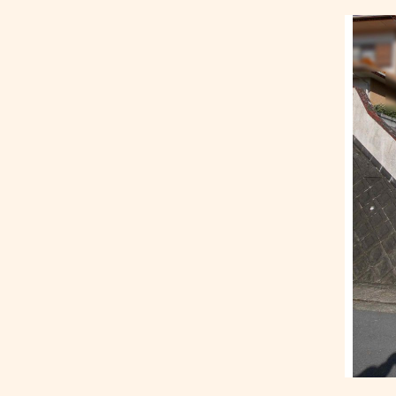
を
借
り
た
い