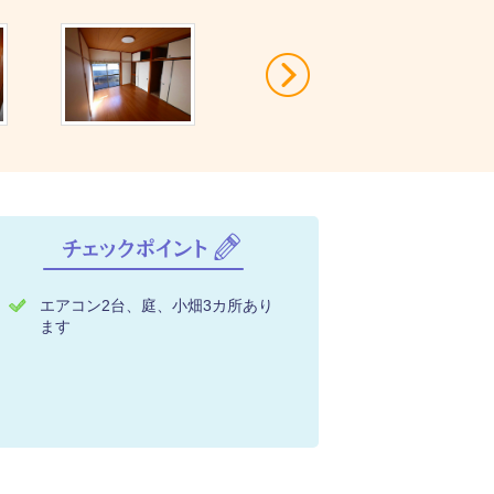
Next
エアコン2台、庭、小畑3カ所あり
ます