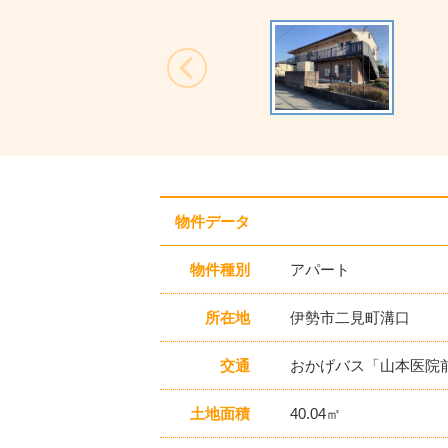
Previous
物件データ
物件種別
アパート
所在地
伊勢市二見町溝口
交通
おかげバス「山本医院前
土地面積
40.04㎡