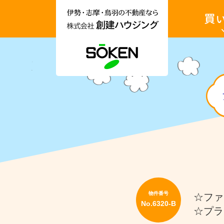
伊
土
勢
地・
市・
戸
志
建・
摩
収
市・
益
鳥
物
羽
件
市
を
土地を買
の
買
不
い
動
た
産
い
情
報
収益物件
な
ら
No.6320-
株
B
式
伊
会
勢
社
市
創
二
建
見
ハ
町
ウ
溝
ジ
口
物件番号
☆ファ
ン
ア
No.6320-B
グ
パ
☆プラ
ー
ト