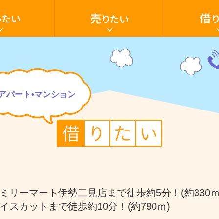
家・
家・
土
ア
地
パ
を
ー
売
ト・
り
マ
た
ン
電
い
シ
話
ョ
059
いたい
売却の流れ
借家
家を買いたい
売却ご相談フ
アパート・マ
空き家活用
ン・
28-
テ
603
ナ
ン
アパート•マンション
ト・
駐車場
田舎暮らし
店
貸土地
舗・
駐
車
場・
土
地
を
借
り
た
い
ミリーマート伊勢二見店まで徒歩約5分！(約330ｍ
イスカットまで徒歩約10分！(約790ｍ)