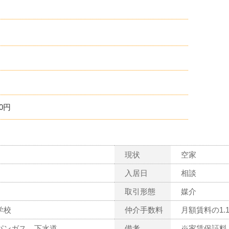
0円
現状
空家
入居日
相談
取引形態
媒介
学校
仲介手数料
月額賃料の1.
パンガス、下水道
備考
※家賃保証料