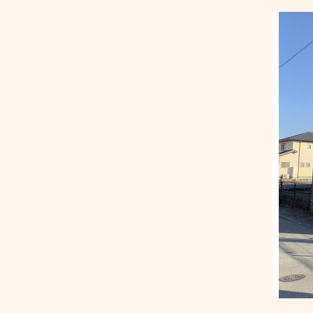
｜
ア
パ
ー
ト
•
マ
ン
シ
ョ
ン