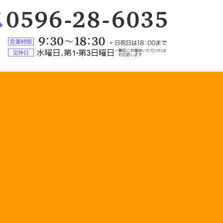
：
6-
5
営
業
定
時
休
間：
日：
9:30
水
～
曜
18:30（日
日、
祝
第
日
1・
は
第
18:00
3
ま
日
で）
曜
日
（事
前
に
お
電
話
い
た
だ
け