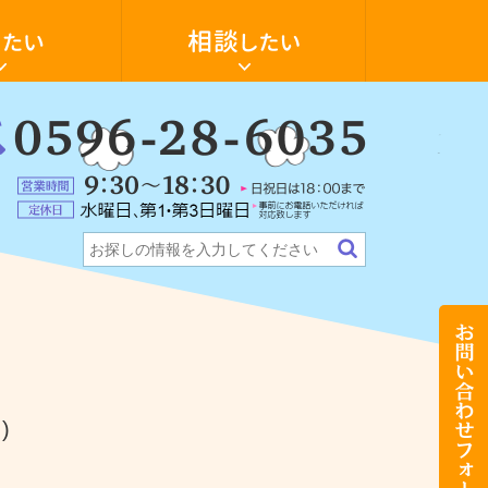
空
き
家
の
活
用・
物
件
：
探
6-
ォーム
ンション
テナント・店舗
希望の物件探します
し
に
5
営
つ
業
い
定
時
て
休
間：
相
日：
9:30
談
水
～
し
曜
18:30（日
た
日、
祝
い
第
日
お
1・
は
問
第
18:00
い
3
ま
合
日
で）
わ
曜
せ
日
フ
（事
)
ォ
前
ー
に
ム
お
電