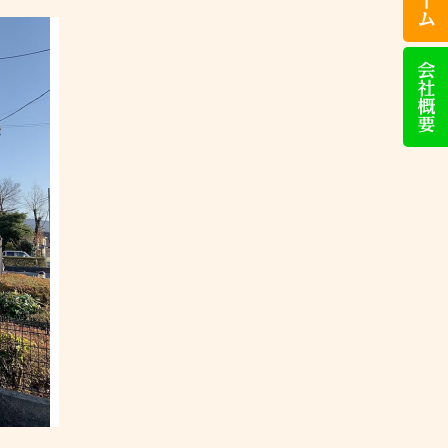
話
い
た
会
だ
社
け
概
れ
要
ば
対
応
い
た
し
ま
す）