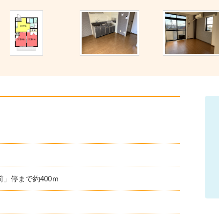
チ
ェ
ッ
ク
ポ
イ
ン
」停まで約400ｍ
ト