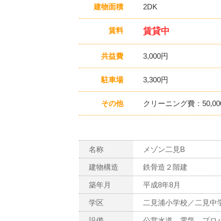
建物面積
2DK
賃料
賃貸中
共益費
3,000円
駐車場
3,300円
その他
クリーニング費：50,00
名称
メゾン二見B
建物構造
鉄骨造２階建
築年月
平成8年8月
学区
二見浦小学校／二見中
設備
公営水道、電気、プロ