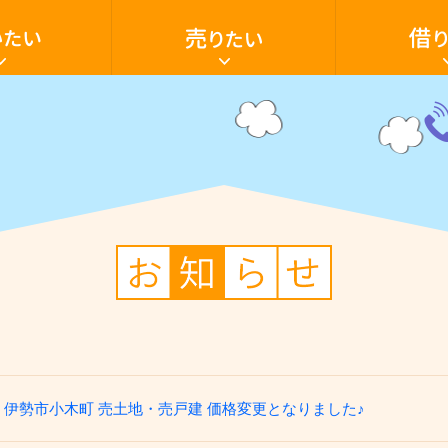
家・
家・
土
ア
地
パ
を
ー
売
ト・
り
マ
た
ン
電
い
シ
話
ョ
059
いたい
売却の流れ
借家
家を買いたい
売却ご相談フ
アパート・マ
空き家活用
ン・
28-
テ
603
ナ
ン
ト・
駐車場
田舎暮らし
店
貸土地
舗・
駐
車
場・
土
地
を
借
り
た
い
伊勢市小木町 売土地・売戸建 価格変更となりました♪