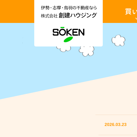
伊
土
勢
地・
市・
戸
志
建・
摩
収
市・
益
鳥
物
羽
件
市
を
土地を買
の
買
不
い
動
た
産
い
情
報
収益物件
な
ら
お
株
知
式
ら
会
せ
社
創
建
ハ
ウ
ジ
ン
2026.03.23
グ