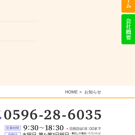
話
い
た
会
だ
社
け
概
れ
要
ば
対
応
い
た
し
ま
す）
HOME
お知らせ
：
6-
5
営
業
定