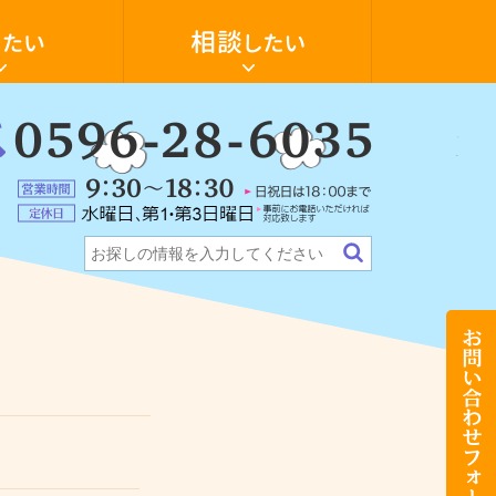
空
き
家
の
活
用・
物
件
：
探
6-
ォーム
ンション
テナント・店舗
希望の物件探します
し
に
5
営
つ
業
い
定
時
て
休
間：
相
日：
9:30
談
水
～
し
曜
18:30（日
た
日、
祝
い
第
日
お
1・
は
問
第
18:00
い
3
ま
合
日
で）
わ
曜
せ
日
フ
（事
ォ
前
ー
に
ム
お
電