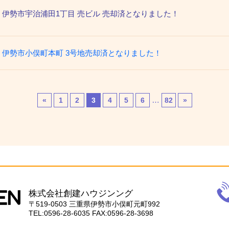
伊勢市宇治浦田1丁目 売ビル 売却済となりました！
伊勢市小俣町本町 3号地売却済となりました！
…
«
1
2
3
4
5
6
82
»
電
話
株式会社創建ハウジンング
059
〒519-0503
三重県伊勢市小俣町元町992
28-
TEL:0596-28-6035
FAX:0596-28-3698
603