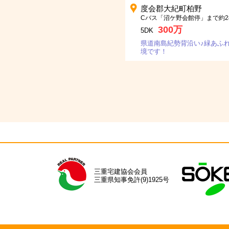
度会郡大紀町柏野
Cバス「沼ケ野会館停」まで約2
300万
5DK
県道南島紀勢背沿い♪緑あふ
境です！
三重宅建協会会員
三重県知事免許(9)1925号