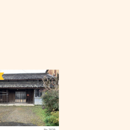
No.2639