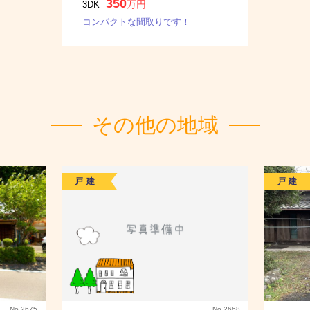
350
万円
3DK
コンパクトな間取りです！
その他の地域
戸建
戸建
No.2675
No.2668