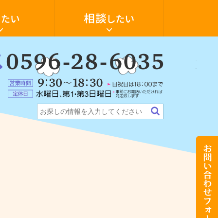
空
き
家
の
活
用・
物
件
：
探
6-
ォーム
ンション
テナント・店舗
希望の物件探します
し
に
5
営
つ
業
い
定
時
て
休
間：
相
日：
9:30
談
水
～
し
曜
18:30（日
た
日、
祝
い
第
日
お
1・
は
問
第
18:00
い
3
ま
合
日
で）
わ
曜
せ
日
フ
（事
ォ
前
ー
に
ム
お
電