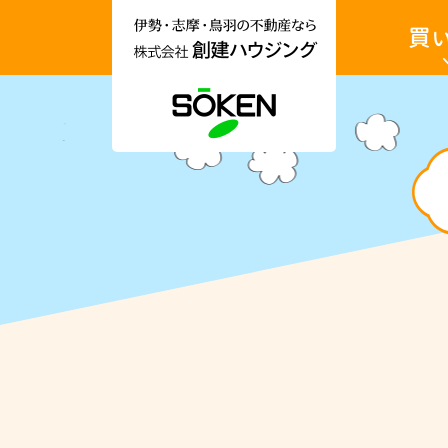
伊
土
勢
地・
市・
戸
志
建・
摩
収
市・
益
鳥
物
羽
件
市
を
土地を買
の
買
不
い
動
た
産
い
情
報
収益物件
な
ら
家
株
を
式
買
会
い
社
た
創
い
建
ハ
ウ
ジ
ン
グ