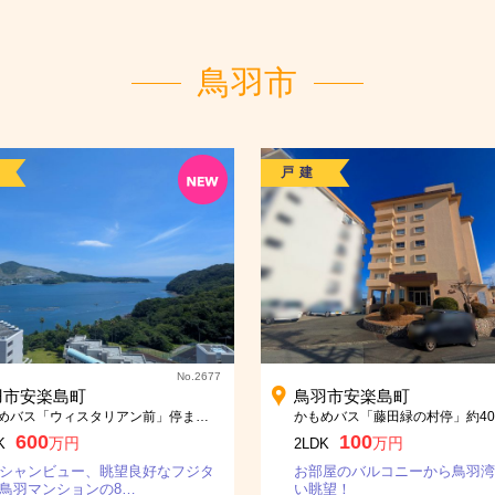
鳥羽市
NEW
戸建
No.2677
羽市安楽島町
鳥羽市安楽島町
かもめバス「ウィスタリアン前」停まで約350ｍ
かもめバス「藤田緑の村停」約40
600
100
万円
万円
K
2LDK
シャンビュー、眺望良好なフジタ
お部屋のバルコニーから鳥羽湾
鳥羽マンションの8…
い眺望！