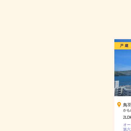
戸建
鳥
2LD
オー
第六