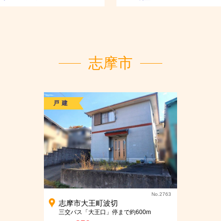
…
志摩市
戸建
No.2763
志摩市大王町波切
三交バス「大王口」停まで約600m