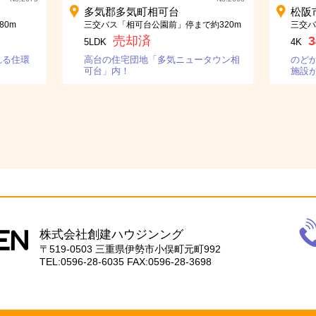
多気郡多気町相可台
松阪
80m
三交バス「相可台公園前」停まで約320m
三交バ
売却済
3
5LDK
4K
れる住環
高台の住宅団地「多気ニュータウン相
のど
可台」内！
施設
…
電
話
株式会社創建ハウジンング
059
〒519-0503
三重県伊勢市小俣町元町992
28-
TEL:0596-28-6035
FAX:0596-28-3698
603