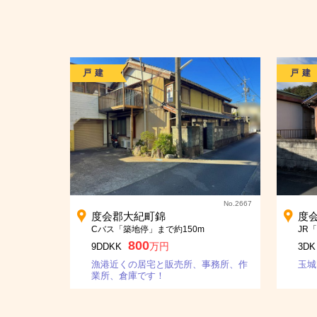
戸建
戸建
No.2667
度会郡大紀町錦
度
Cバス「築地停」まで約150m
JR
800
万円
9DDKK
3DK
漁港近くの居宅と販売所、事務所、作
玉城
業所、倉庫です！