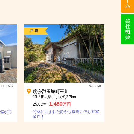
話
い
た
会
だ
社
け
概
れ
要
ば
戸建
対
応
い
た
し
ま
す）
No.1587
No.2650
度会郡玉城町玉川
JR「田丸駅」まで約2.7km
1,480
万円
25.03坪
備が完
竹林に囲まれた静かな環境に佇む茶室
物件！