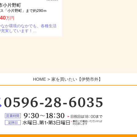
市小片野町
ス「小片野町」まで約290ｍ
40
万円
かなか環境のなかでも、各種生活
が充実しています！…
HOME
家を買いたい【伊勢市外】
：
6-
5
営
業
定
時
休
間：
日：
9:30
水