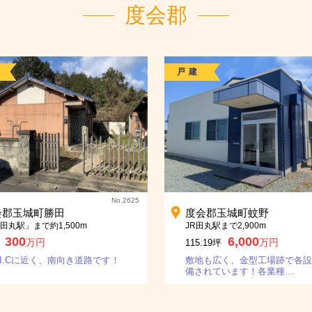
度会郡
戸建
No.2625
会郡玉城町勝田
度会郡玉城町蚊野
「田丸駅」まで約1,500m
JR田丸駅まで2,900m
300
6,000
万円
万円
115.19坪
I.Cに近く、南向き道路です！
敷地も広く、金型工場跡で各設
備されています！各業種…