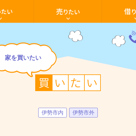
家・
家・
土
ア
地
パ
を
ー
売
ト・
り
マ
た
ン
電
い
シ
話
ョ
059
いたい
売却の流れ
借家
家を買いたい
売却ご相談フ
アパート・マ
空き家活用
ン・
28-
テ
603
ナ
家を買いたい
ン
ト・
駐車場
田舎暮らし
店
貸土地
舗・
駐
車
場・
土
地
を
借
り
た
伊勢市内
伊勢市外
い