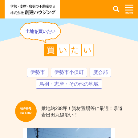
伊
検
勢
索
市・
志
摩
市・
鳥
羽
土地を買いたい
市
の
不
No.1382
動
玉
産
城
情
町
報
岩
な
出
ら
売
株
土
伊勢市
伊勢市小俣町
度会郡
式
地
会
｜
社
土
鳥羽・志摩・その他の地域
創
地
建
を
ハ
買
ウ
い
ジ
た
ン
い
敷地約298坪！資材置場等に最適！県道
物件番号
グ
No.1382
岩出田丸線沿い！