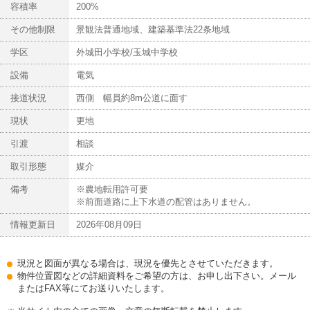
容積率
200%
その他制限
景観法普通地域、建築基準法22条地域
学区
外城田小学校/玉城中学校
設備
電気
接道状況
西側 幅員約8m公道に面す
現状
更地
引渡
相談
取引形態
媒介
備考
※農地転用許可要
※前面道路に上下水道の配管はありません。
情報更新日
2026年08月09日
現況と図面が異なる場合は、現況を優先とさせていただきます。
物件位置図などの詳細資料をご希望の方は、お申し出下さい。メール
またはFAX等にてお送りいたします。