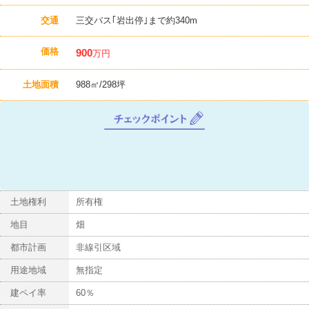
交通
三交バス｢岩出停｣まで約340m
価格
900
万円
土地面積
988㎡/298坪
チ
ェ
ッ
ク
ポ
イ
ン
土地権利
所有権
ト
地目
畑
都市計画
非線引区域
用途地域
無指定
建ペイ率
60％