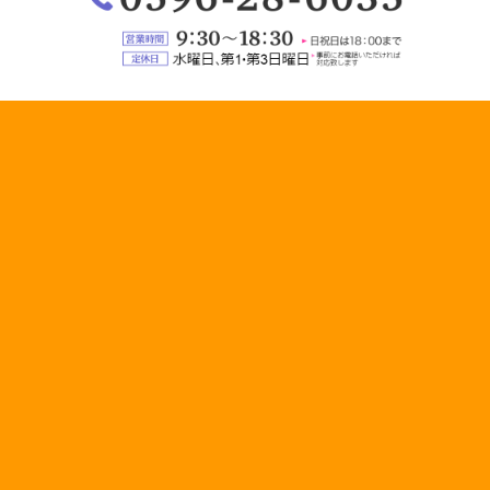
0596-
28-
営
6035
業
定
時
休
間：
日：
9:30
水
～
曜
18:30（日
日、
祝
第
日
1・
は
第
18:00
3
ま
日
で）
曜
日
（事
前
に
お
電
話
い
た
だ
け
れ
ば
対
応
い
た
し
ま