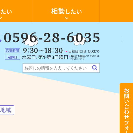
空
き
家
の
活
用・
物
件
：
探
6-
ォーム
ンション
テナント・店舗
希望の物件探します
し
に
5
営
つ
業
い
定
時
て
休
間：
相
日：
9:30
談
水
～
し
曜
18:30（日
た
日、
祝
い
第
日
お
1・
は
問
第
18:00
い
3
ま
合
日
で）
わ
曜
せ
の地域
日
フ
（事
ォ
前
ー
に
ム
お
電