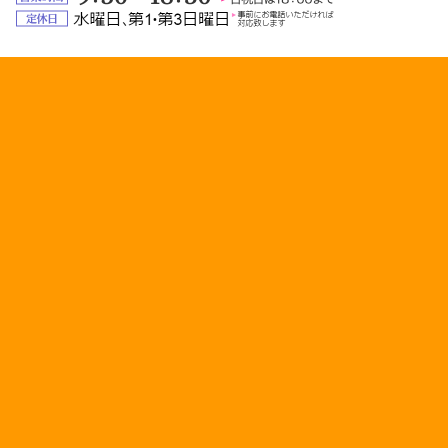
業
定
時
休
間：
日：
9:30
水
～
曜
18:30（日
日、
祝
第
日
1・
は
第
18:00
3
ま
日
で）
曜
日
（事
前
に
お
電
話
い
た
だ
け
れ
ば
対
応
い
た