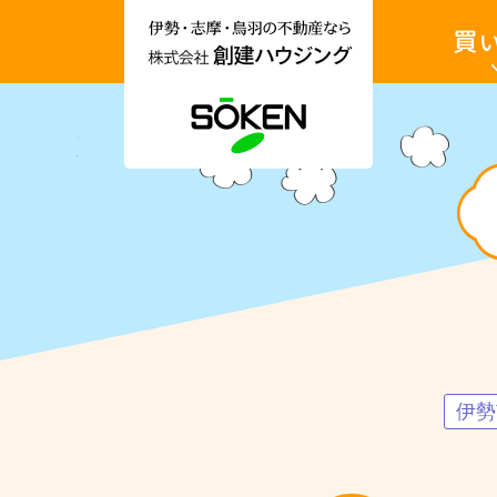
伊
土
勢
地・
市・
戸
志
建・
摩
収
市・
益
鳥
物
羽
件
市
を
土地を買
の
買
不
い
動
た
産
い
情
報
収益物件
な
ら
No.1603
株
伊
式
勢
会
市
社
中
創
村
建
町
ハ
桜
ウ
伊勢
が
ジ
丘
ン
売
グ
土
地
｜