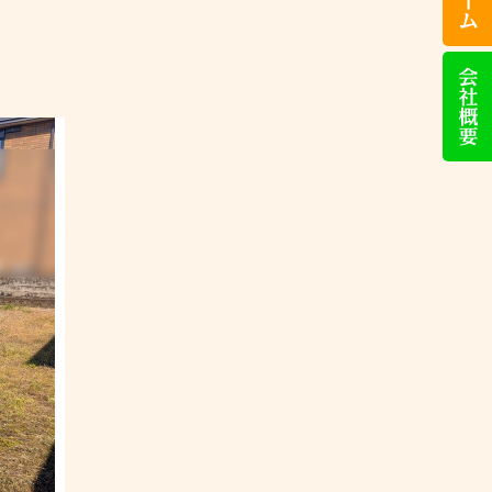
話
い
た
会
だ
社
け
概
れ
要
ば
対
応
い
た
し
ま
す）