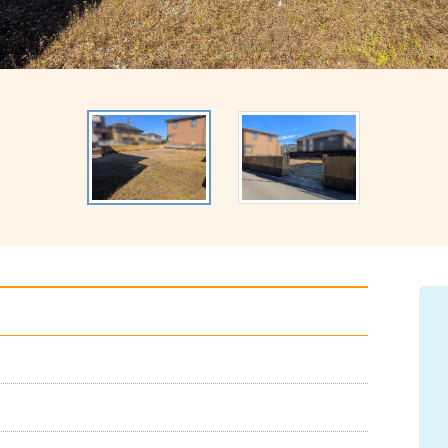
チ
ェ
ッ
ク
ポ
イ
ン