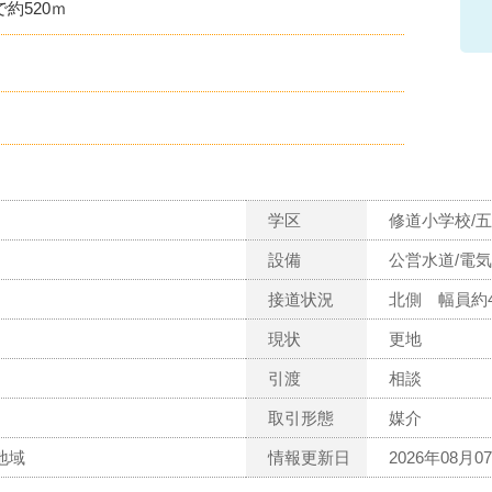
約520ｍ
ト
学区
修道小学校/
設備
公営水道/電気
接道状況
北側 幅員約4
現状
更地
引渡
相談
取引形態
媒介
地域
情報更新日
2026年08月0