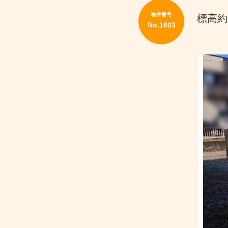
土
地
物件番号
標高約
を
No.1603
買
い
た
い