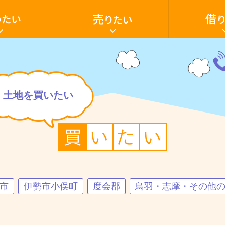
家・
家・
土
ア
地
パ
を
ー
売
ト・
り
マ
た
ン
電
い
シ
話
ョ
059
いたい
売却の流れ
借家
家を買いたい
売却ご相談フ
アパート・マ
空き家活用
ン・
28-
テ
603
ナ
土地を買いたい
ン
ト・
駐車場
田舎暮らし
店
貸土地
舗・
駐
車
場・
土
地
を
借
り
た
市
伊勢市小俣町
度会郡
鳥羽・志摩・その他
い