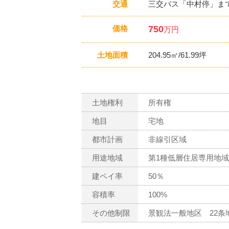
交通
三交バス「中村停」まで
価格
750
万円
土地面積
204.95㎡/61.99坪
土地権利
所有権
地目
宅地
都市計画
非線引区域
用途地域
第1種低層住居専用地域
建ペイ率
50％
容積率
100%
その他制限
景観法一般地区 22条