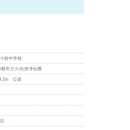
五十鈴中学校
/都市ガス/合併浄化槽
.2m 公道
7日