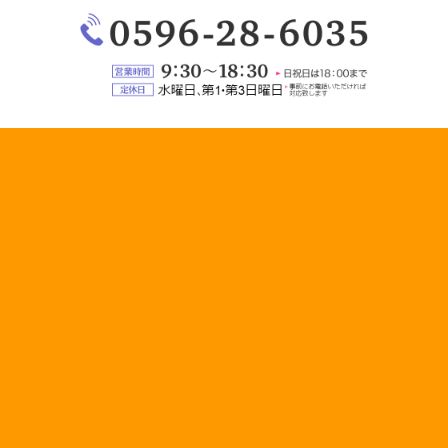
電
話：
0596-
28-
営
6035
業
定
時
休
間：
日：
9:30
水
～
曜
18:30（日
日、
祝
第
日
1・
は
第
18:00
3
ま
日
で）
曜
日
（事
前
に
お
電
話
い
た
だ
け
れ
ば
対
応
い