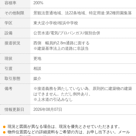
容積率
200%
その他制限
景観法普通地域、法22条地域、特定用途:第2種田園集落
学区
東大淀小学校/桜浜中学校
設備
公営水道/電気/プロパンガス/個別合併
接道状況
西側 幅員約2.8m通路に面する
※建築基準法上の道路に非該当
現状
更地
引渡
相談
取引形態
媒介
備考
※接道義務を満たしていない為、原則的に建築物の建築
はできません。ただし例外あり。
※上水道の引込みなし
情報更新日
2026年08月07日
現況と図面が異なる場合は、現況を優先とさせていただきます。
物件位置図などの詳細資料をご希望の方は、お申し出下さい。メール