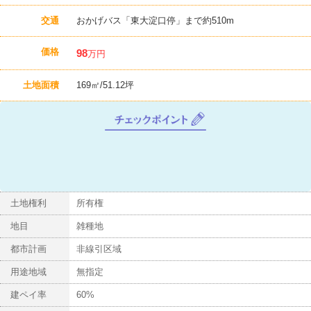
交通
おかげバス「東大淀口停」まで約510m
価格
98
万円
土地面積
169㎡/51.12坪
チ
ェ
ッ
ク
ポ
イ
ン
土地権利
所有権
ト
地目
雑種地
都市計画
非線引区域
用途地域
無指定
建ペイ率
60%