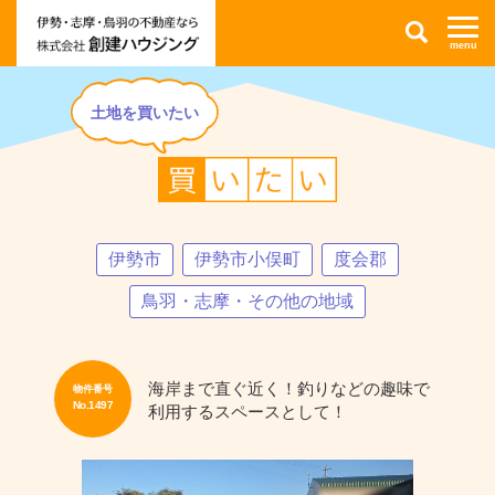
伊
検
勢
索
市・
志
摩
市・
鳥
羽
土地を買いたい
市
の
不
No.1497
動
伊
産
勢
情
市
報
東
な
大
ら
淀
株
町
伊勢市
伊勢市小俣町
度会郡
式
売
会
土
社
地
鳥羽・志摩・その他の地域
創
｜
建
土
ハ
地
ウ
を
ジ
買
ン
い
海岸まで直ぐ近く！釣りなどの趣味で
物件番号
グ
た
No.1497
利用するスペースとして！
い