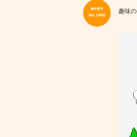
地
を
物件番号
趣味の
買
No.1466
い
た
い