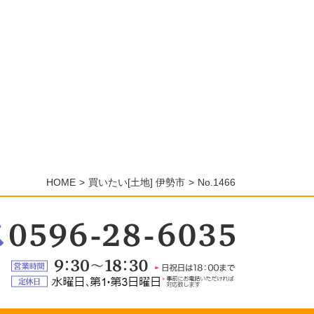
HOME
買いたい[土地] 伊勢市
No.1466
：
6-
5
営
業
定
時
休
間：
日：
9:30
水