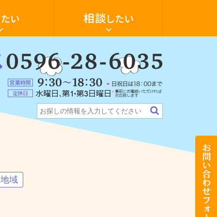
空
き
家
の
活
用・
物
件
：
探
6-
ォーム
ンション
テナント・店舗
希望の物件探します
し
に
5
営
つ
業
い
定
時
て
休
間：
相
日：
9:30
談
水
～
し
曜
18:30（日
た
日、
祝
い
第
日
お
1・
は
問
第
18:00
い
3
ま
合
日
で）
わ
曜
せ
の地域
日
フ
（事
ォ
前
ー
に
ム
お
電