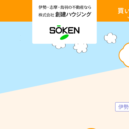
伊
土
勢
地・
市・
戸
志
建・
摩
収
市・
益
鳥
物
羽
件
市
を
土地を買
の
買
不
い
動
た
産
い
情
報
収益物件
な
ら
No.1466
株
伊
式
勢
会
市
社
宮
創
川
建
2
ハ
丁
ウ
伊勢
目
ジ
売
ン
土
グ
地
｜
土