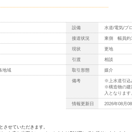
設備
水道/電気/プ
接道状況
東側 幅員約1
現状
更地
引渡
相談
条地域
取引形態
媒介
備考
※上水道引込
※構造物の建
入となります
情報更新日
2026年08月0
とさせていただきます。