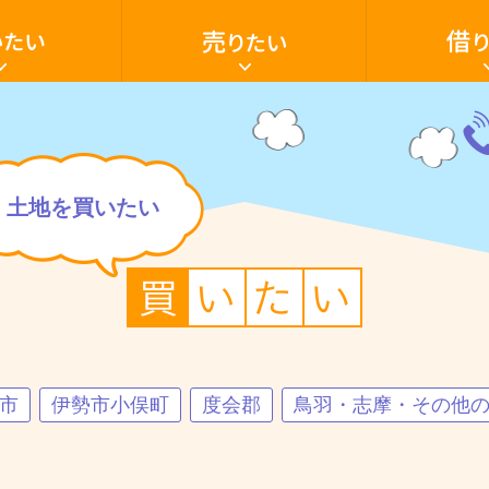
家・
家・
土
ア
地
パ
を
ー
売
ト・
り
マ
た
ン
電
い
シ
話
ョ
059
いたい
売却の流れ
借家
家を買いたい
売却ご相談フ
アパート・マ
空き家活用
ン・
28-
テ
603
ナ
土地を買いたい
ン
ト・
駐車場
田舎暮らし
店
貸土地
舗・
駐
車
場・
土
地
を
借
り
た
市
伊勢市小俣町
度会郡
鳥羽・志摩・その他
い