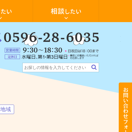
空
き
家
の
活
用・
物
件
：
探
6-
ォーム
ンション
テナント・店舗
希望の物件探します
し
に
5
営
つ
業
い
定
時
て
休
間：
相
日：
9:30
談
水
～
し
曜
18:30（日
た
日、
祝
い
第
日
お
1・
は
問
第
18:00
い
3
ま
合
日
で）
わ
曜
せ
の地域
日
フ
（事
ォ
前
ー
に
ム
お
電