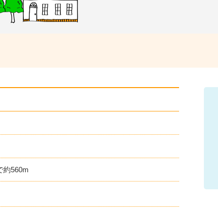
チ
ェ
ッ
ク
ポ
イ
ン
約560m
ト