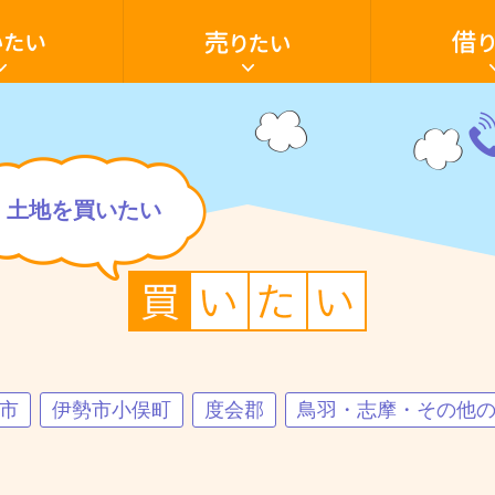
家・
家・
土
ア
地
パ
を
ー
売
ト・
り
マ
た
ン
電
い
シ
話
ョ
059
いたい
売却の流れ
借家
家を買いたい
売却ご相談フ
アパート・マ
空き家活用
ン・
28-
テ
603
ナ
土地を買いたい
ン
ト・
駐車場
田舎暮らし
店
貸土地
舗・
駐
車
場・
土
地
を
借
り
た
市
伊勢市小俣町
度会郡
鳥羽・志摩・その他
い