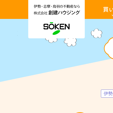
伊
土
勢
地・
市・
戸
志
建・
摩
収
市・
益
鳥
物
羽
件
市
を
土地を買
の
買
不
い
動
た
産
い
情
報
収益物件
な
ら
No.1452
株
伊
式
勢
会
市
社
神
創
久
建
5
ハ
丁
ウ
伊勢
目
ジ
売
ン
土
グ
地
｜
土