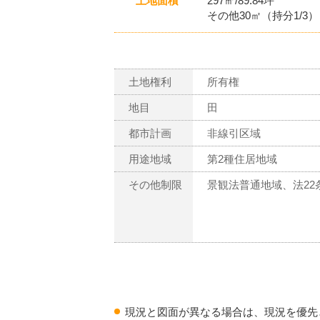
土地面積
297㎡/89.84坪
その他30㎡（持分1/3）
土地権利
所有権
地目
田
都市計画
非線引区域
用途地域
第2種住居地域
その他制限
景観法普通地域、法22
現況と図面が異なる場合は、現況を優先