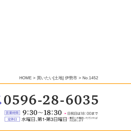
HOME
買いたい[土地] 伊勢市
No.1452
：
6-
5
営
業
定
時
休
間：
日：
9:30