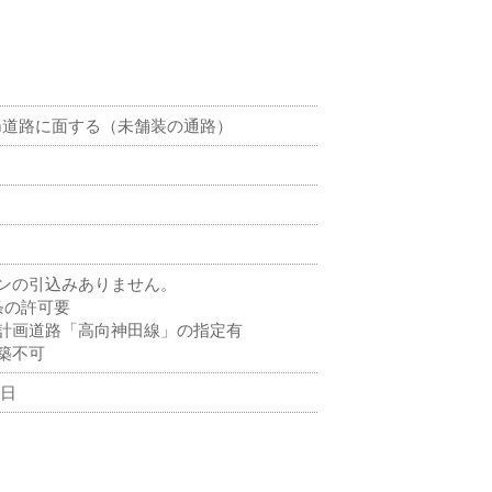
m道路に面する（未舗装の通路）
ンの引込みありません。
条の許可要
計画道路「高向神田線」の指定有
築不可
0日