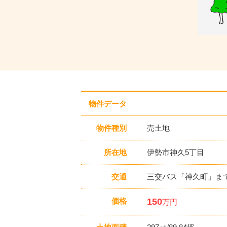
物件データ
物件種別
売土地
所在地
伊勢市神久5丁目
交通
三交バス「神久町」まで
価格
150
万円