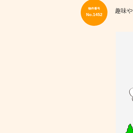
地
を
物件番号
趣味や
買
No.1452
い
た
い