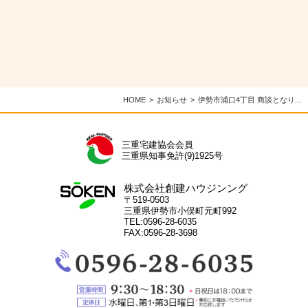
HOME
お知らせ
伊勢市浦口4丁目 商談となり...
三重宅建協会会員
三重県知事免許(9)1925号
株式会社創建ハウジンング
〒519-0503
三重県伊勢市小俣町元町992
TEL:0596-28-6035
FAX:0596-28-3698
電
話：
0596-
28-
営
6035
業
定
時