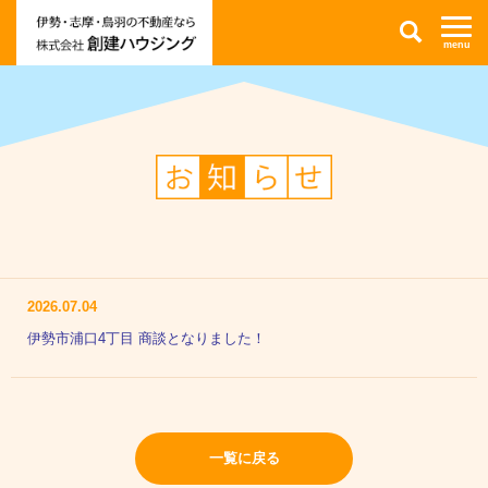
伊
検
勢
索
市・
志
摩
市・
鳥
羽
市
の
不
お
動
知
産
ら
情
せ
報
な
ら
株
式
会
社
創
2026.07.04
建
ハ
伊勢市浦口4丁目 商談となりました！
ウ
ジ
ン
グ
一覧に戻る