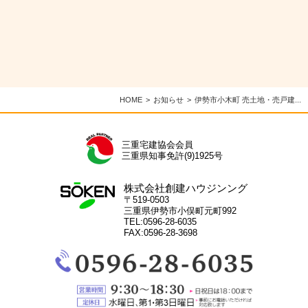
HOME
お知らせ
伊勢市小木町 売土地・売戸建...
三重宅建協会会員
三重県知事免許(9)1925号
株式会社創建ハウジンング
〒519-0503
三重県伊勢市小俣町元町992
TEL:0596-28-6035
FAX:0596-28-3698
電
話：
0596-
28-
営
6035
業
定
時