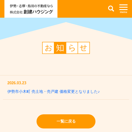
伊
検
勢
索
市・
志
摩
市・
鳥
羽
市
の
不
お
動
知
産
ら
情
せ
報
な
ら
株
式
会
社
創
2026.03.23
建
ハ
伊勢市小木町 売土地・売戸建 価格変更となりました♪
ウ
ジ
ン
グ
一覧に戻る