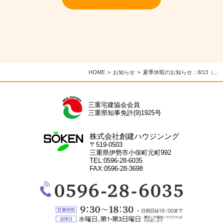
HOME
お知らせ
夏季休暇のお知らせ：8/13（...
三重宅建協会会員
三重県知事免許(9)1925号
株式会社創建ハウジンング
〒519-0503
三重県伊勢市小俣町元町992
TEL:0596-28-6035
FAX:0596-28-3698
電
話：
0596-
28-
営
6035
業
定
時