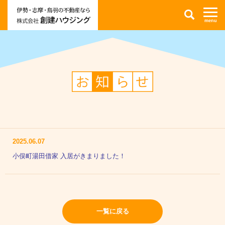
伊
検
勢
索
市・
志
摩
市・
鳥
羽
市
の
不
お
動
知
産
ら
情
せ
報
な
ら
株
式
会
社
創
2025.06.07
建
ハ
小俣町湯田借家 入居がきまりました！
ウ
ジ
ン
グ
一覧に戻る