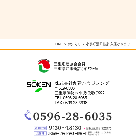
HOME
お知らせ
小俣町湯田借家 入居がきまり...
三重宅建協会会員
三重県知事免許(9)1925号
株式会社創建ハウジンング
〒519-0503
三重県伊勢市小俣町元町992
TEL:0596-28-6035
FAX:0596-28-3698
電
話：
0596-
28-
営
6035
業
定
時