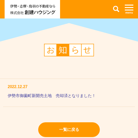
伊
検
勢
索
市・
志
摩
市・
鳥
羽
市
の
不
お
動
知
産
ら
情
せ
報
な
ら
株
式
会
社
創
2022.12.27
建
ハ
伊勢市御薗町新開売土地 売却済となりました！
ウ
ジ
ン
グ
一覧に戻る