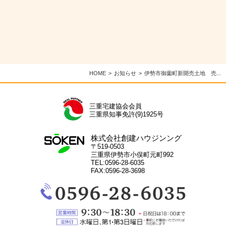
HOME
お知らせ
伊勢市御薗町新開売土地 売...
三重宅建協会会員
三重県知事免許(9)1925号
株式会社創建ハウジンング
〒519-0503
三重県伊勢市小俣町元町992
TEL:0596-28-6035
FAX:0596-28-3698
電
話：
0596-
28-
営
6035
業
定
時