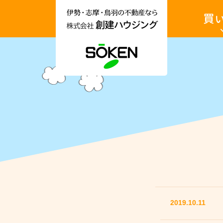
伊
土
勢
地・
市・
戸
志
建・
摩
収
市・
益
鳥
物
羽
件
市
を
土地を買
の
買
不
い
動
た
産
い
情
報
収益物件
な
ら
お
株
知
式
ら
会
せ
社
創
建
ハ
ウ
ジ
ン
2019.10.11
グ