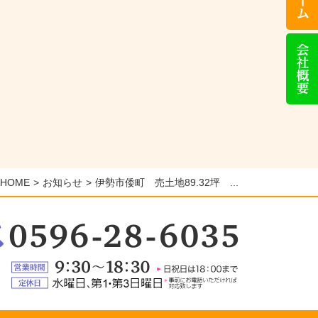
話
い
た
会
だ
社
け
概
れ
要
ば
対
応
い
た
し
ま
す）
HOME
お知らせ
伊勢市倭町 売土地89.32坪 ...
：
6-
5
営
業
定
時
休
間：
日：
9:30
水