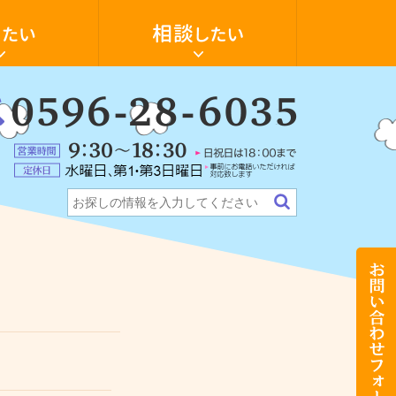
空
き
家
の
活
用・
物
件
：
探
6-
ォーム
ンション
テナント・店舗
希望の物件探します
し
に
5
営
つ
業
い
定
時
て
休
間：
相
日：
9:30
談
水
～
し
曜
18:30（日
た
日、
祝
い
第
日
お
1・
は
問
第
18:00
い
3
ま
合
日
で）
わ
曜
せ
日
フ
（事
ォ
前
ー
に
ム
お
電