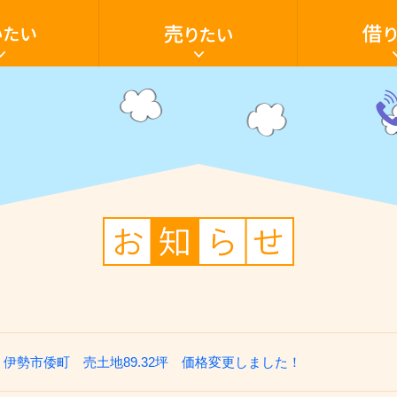
家・
家・
土
ア
地
パ
を
ー
売
ト・
り
マ
た
ン
電
い
シ
話
ョ
059
いたい
売却の流れ
借家
家を買いたい
売却ご相談フ
アパート・マ
空き家活用
ン・
28-
テ
603
ナ
ン
ト・
駐車場
田舎暮らし
店
貸土地
舗・
駐
車
場・
土
地
を
借
り
た
い
伊勢市倭町 売土地89.32坪 価格変更しました！